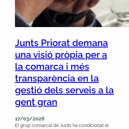
r
e
n
y
,
m
Junts Priorat demana
é
s
una visió pròpia per a
p
a
la comarca i més
t
transparència en la
r
u
gestió dels serveis a la
l
l
gent gran
a
t
g
17/03/2026
e
El grup comarcal de Junts ha condicionat el