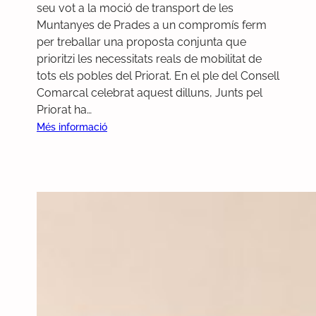
i
seu vot a la moció de transport de les
m
Muntanyes de Prades a un compromís ferm
é
per treballar una proposta conjunta que
s
prioritzi les necessitats reals de mobilitat de
e
tots els pobles del Priorat. En el ple del Consell
f
Comarcal celebrat aquest dilluns, Junts pel
e
Priorat ha…
c
:
Més informació
t
J
i
u
u
n
s
t
s
P
r
i
o
r
a