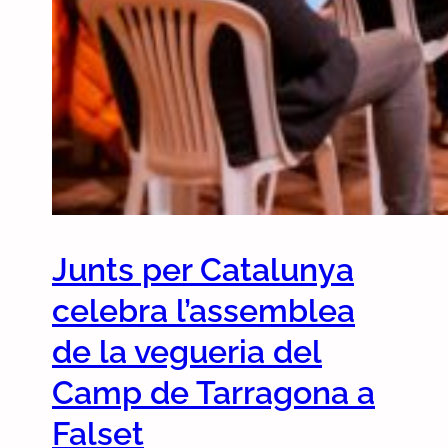
i
o
r
a
t
Junts per Catalunya
celebra l’assemblea
de la vegueria del
Camp de Tarragona a
Falset