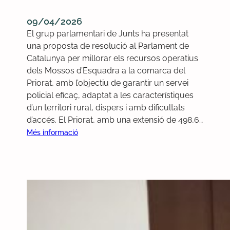
09/04/2026
El grup parlamentari de Junts ha presentat
una proposta de resolució al Parlament de
Catalunya per millorar els recursos operatius
dels Mossos d’Esquadra a la comarca del
Priorat, amb l’objectiu de garantir un servei
policial eficaç, adaptat a les característiques
d’un territori rural, dispers i amb dificultats
d’accés. El Priorat, amb una extensió de 498,6…
:
Més informació
E
l
P
a
r
l
a