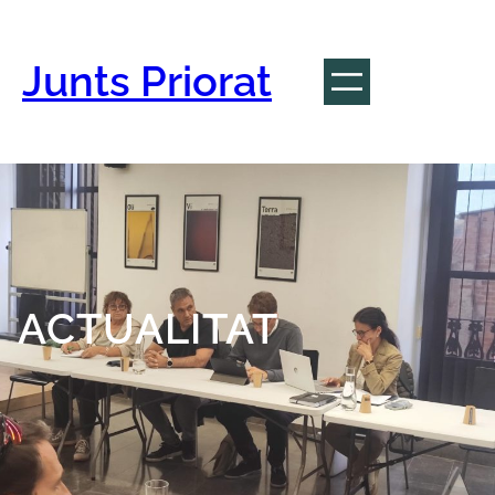
Vés
al
contingut
Junts Priorat
ACTUALITAT