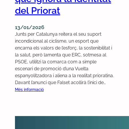
r
del Priorat
i
o
r
13/01/2026
a
Junts per Catalunya reitera el seu suport
t
incondicional al ciclisme, un esport que
encarna els valors de l’esforç, la sostenibilitat i
la salut, però lamenta que ERC, sotmesa al
PSOE, utilitzi la comarca com a simple
escenari de promoció d’una Vuelta
espanyolitzadora i aliena a la realitat prioratina.
Davant l’anunci que Falset acollirà l’inici de…
:
Més informació
J
u
n
t
s