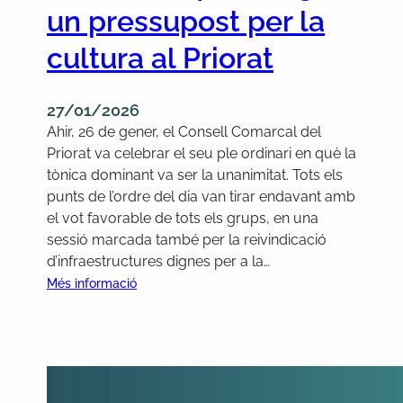
c
un pressupost per la
a
cultura al Priorat
l
s
d
27/01/2026
e
Ahir, 26 de gener, el Consell Comarcal del
l
Priorat va celebrar el seu ple ordinari en què la
P
tònica dominant va ser la unanimitat. Tots els
r
punts de l’ordre del dia van tirar endavant amb
i
el vot favorable de tots els grups, en una
o
sessió marcada també per la reivindicació
r
d’infraestructures dignes per a la…
a
:
Més informació
t
D
e
m
a
n