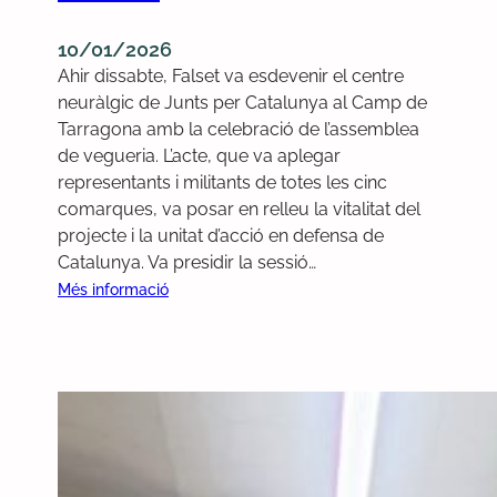
10/01/2026
Ahir dissabte, Falset va esdevenir el centre
neuràlgic de Junts per Catalunya al Camp de
Tarragona amb la celebració de l’assemblea
de vegueria. L’acte, que va aplegar
representants i militants de totes les cinc
comarques, va posar en relleu la vitalitat del
projecte i la unitat d’acció en defensa de
Catalunya. Va presidir la sessió…
:
Més informació
J
u
n
t
s
p
e