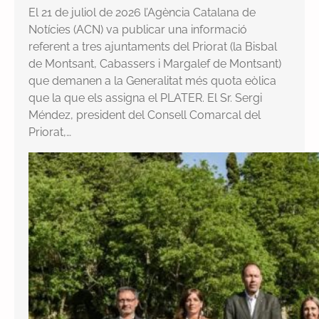
El 21 de juliol de 2026 l’Agència Catalana de
Notícies (ACN) va publicar una informació
referent a tres ajuntaments del Priorat (la Bisbal
de Montsant, Cabassers i Margalef de Montsant)
que demanen a la Generalitat més quota eòlica
que la que els assigna el PLATER. El Sr. Sergi
Méndez, president del Consell Comarcal del
Priorat,…