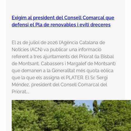
Exigim al president del Consell Comarcal que
defensi el Pla de renovables i eviti dreceres
El 21 de juliol de 2026 l’Agència Catalana de
Notícies (ACN) va publicar una informació
referent a tres ajuntaments del Priorat (la Bisbal
de Montsant, Cabassers i Margalef de Montsant)
que demanen a la Generalitat més quota eòlica
que la que els assigna el PLATER. El Sr. Sergi
Méndez, president del Consell Comarcal del
Priorat,…