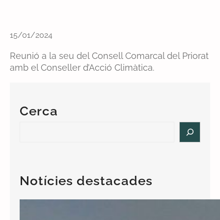
15/01/2024
Reunió a la seu del Consell Comarcal del Priorat
amb el Conseller d’Acció Climàtica.
Cerca
S
e
a
r
c
Notícies destacades
h