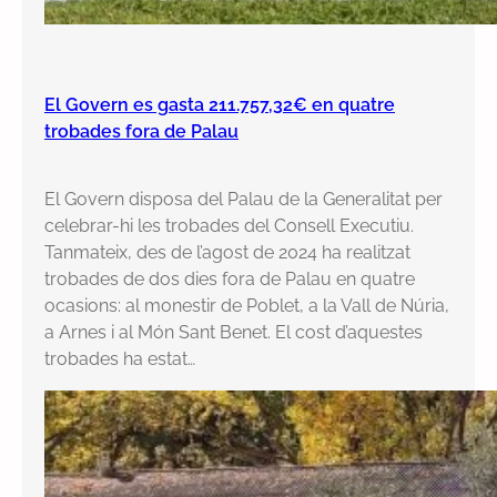
El Govern es gasta 211.757,32€ en quatre
trobades fora de Palau
El Govern disposa del Palau de la Generalitat per
celebrar-hi les trobades del Consell Executiu.
Tanmateix, des de l’agost de 2024 ha realitzat
trobades de dos dies fora de Palau en quatre
ocasions: al monestir de Poblet, a la Vall de Núria,
a Arnes i al Món Sant Benet. El cost d’aquestes
trobades ha estat…