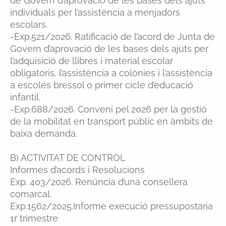
C
de Govern d’aprovació de les bases dels ajuts
o
individuals per l’assistència a menjadors
n
escolars.
s
-Exp.521/2026. Ratificació de l’acord de Junta de
e
Govern d’aprovació de les bases dels ajuts per
l
l’adquisició de llibres i material escolar
l
obligatoris, l’assistència a colònies i l’assistència
C
a escoles bressol o primer cicle d’educació
o
infantil.
m
-Exp.688/2026. Conveni pel 2026 per la gestió
a
de la mobilitat en transport públic en àmbits de
r
baixa demanda.
c
a
B) ACTIVITAT DE CONTROL
l
Informes d’acords i Resolucions
d
Exp. 403/2026. Renúncia d’una consellera
e
comarcal.
l
Exp.1562/2025.Informe execució pressupostària
P
1r trimestre