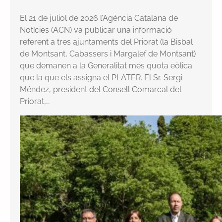
El 21 de juliol de 2026 l’Agència Catalana de
Notícies (ACN) va publicar una informació
referent a tres ajuntaments del Priorat (la Bisbal
de Montsant, Cabassers i Margalef de Montsant)
que demanen a la Generalitat més quota eòlica
que la que els assigna el PLATER. El Sr. Sergi
Méndez, president del Consell Comarcal del
Priorat,…