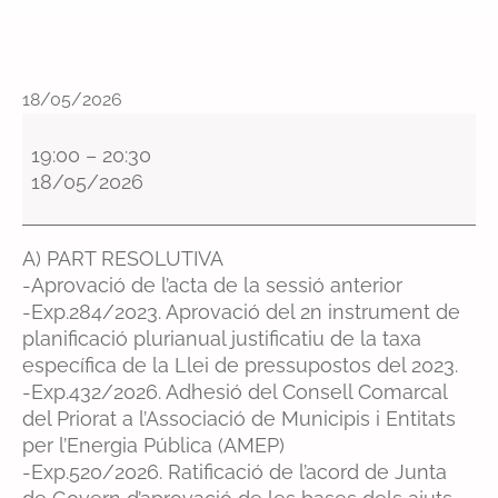
18/05/2026
P
l
19:00
–
20:30
e
18/05/2026
o
r
d
A) PART RESOLUTIVA
i
-Aprovació de l’acta de la sessió anterior
n
-Exp.284/2023. Aprovació del 2n instrument de
a
planificació plurianual justificatiu de la taxa
r
específica de la Llei de pressupostos del 2023.
i
-Exp.432/2026. Adhesió del Consell Comarcal
d
del Priorat a l’Associació de Municipis i Entitats
e
per l’Energia Pública (AMEP)
l
-Exp.520/2026. Ratificació de l’acord de Junta