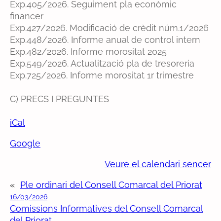
r
Exp.405/2026. Seguiment pla econòmic
i
financer
o
Exp.427/2026. Modificació de crèdit núm.1/2026
r
Exp.448/2026. Informe anual de control intern
a
Exp.482/2026. Informe morositat 2025
t
Exp.549/2026. Actualització pla de tresoreria
Exp.725/2026. Informe morositat 1r trimestre
C) PRECS I PREGUNTES
iCal
Google
Veure el calendari sencer
«
Ple ordinari del Consell Comarcal del Priorat
16/03/2026
Comissions Informatives del Consell Comarcal
del Priorat