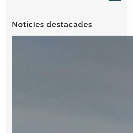
a
r
c
Notícies destacades
h