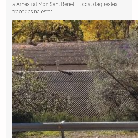
a Arnes i al Món Sant Benet. El cost d’aquestes
trobades ha estat…