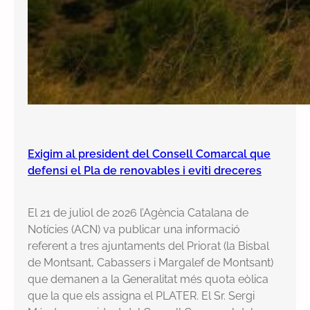
Exigim al president del Consell Comarcal que
defensi el Pla de renovables i eviti dreceres
El 21 de juliol de 2026 l’Agència Catalana de
Notícies (ACN) va publicar una informació
referent a tres ajuntaments del Priorat (la Bisbal
de Montsant, Cabassers i Margalef de Montsant)
que demanen a la Generalitat més quota eòlica
que la que els assigna el PLATER. El Sr. Sergi