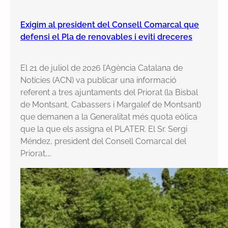
Exigim al president del Consell Comarcal que
defensi el Pla de renovables i eviti dreceres
El 21 de juliol de 2026 l’Agència Catalana de
Notícies (ACN) va publicar una informació
referent a tres ajuntaments del Priorat (la Bisbal
de Montsant, Cabassers i Margalef de Montsant)
que demanen a la Generalitat més quota eòlica
que la que els assigna el PLATER. El Sr. Sergi
Méndez, president del Consell Comarcal del
Priorat,…