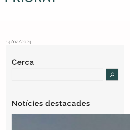
14/02/2024
Cerca
S
e
a
r
c
Notícies destacades
h