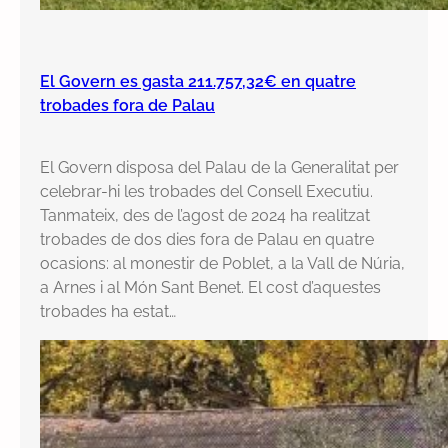
El Govern es gasta 211.757,32€ en quatre
trobades fora de Palau
El Govern disposa del Palau de la Generalitat per
celebrar-hi les trobades del Consell Executiu.
Tanmateix, des de l’agost de 2024 ha realitzat
trobades de dos dies fora de Palau en quatre
ocasions: al monestir de Poblet, a la Vall de Núria,
a Arnes i al Món Sant Benet. El cost d’aquestes
trobades ha estat…