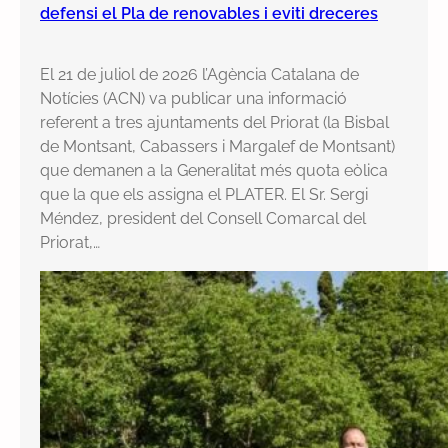
defensi el Pla de renovables i eviti dreceres
El 21 de juliol de 2026 l’Agència Catalana de
Notícies (ACN) va publicar una informació
referent a tres ajuntaments del Priorat (la Bisbal
de Montsant, Cabassers i Margalef de Montsant)
que demanen a la Generalitat més quota eòlica
que la que els assigna el PLATER. El Sr. Sergi
Méndez, president del Consell Comarcal del
Priorat,…