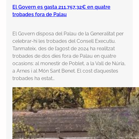
El Govern es gasta 211.757,32€ en quatre
trobades fora de Palau
El Govern disposa del Palau de la Generalitat per
celebrar-hi les trobades del Consell Executiu.
Tanmateix, des de l’agost de 2024 ha realitzat
trobades de dos dies fora de Palau en quatre
ocasions: al monestir de Poblet, a la Vall de Núria,
a Arnes i al Món Sant Benet. El cost d’aquestes
trobades ha estat…