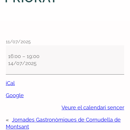
11/07/2025
C
o
16:00
–
19:00
m
14/07/2025
i
s
s
iCal
i
Google
o
n
Veure el calendari sencer
s
i
«
Jornades Gastronòmiques de Cornudella de
n
Montsant