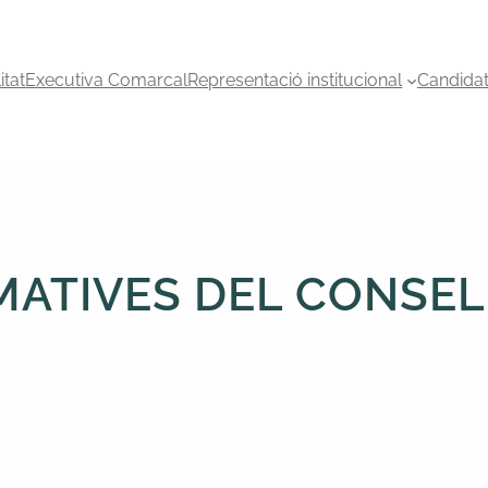
itat
Executiva Comarcal
Representació institucional
Candida
MATIVES DEL CONSE