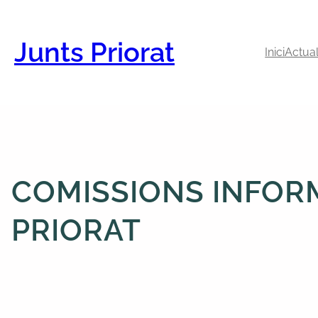
Vés
al
contingut
Junts Priorat
Inici
Actual
COMISSIONS INFOR
PRIORAT