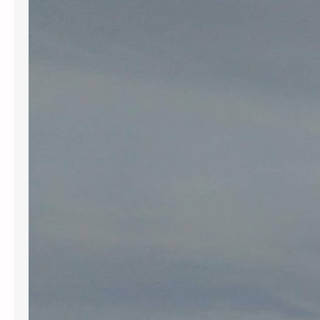
Catalana de Notícies (ACN) va
publicar una informació referent a
tres ajuntaments del Priorat (la Bisbal
de Montsant, Cabassers i Margalef de
Montsant) que demanen a la
Generalitat més quota eòlica que la
que els assigna el PLATER. El Sr. Sergi
Méndez, president del Consell
Comarcal del Priorat,…