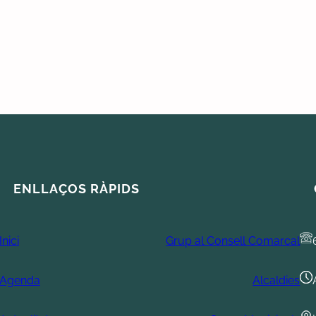
ENLLAÇOS RÀPIDS
Inici
Grup al Consell Comarcal
Agenda
Alcaldies