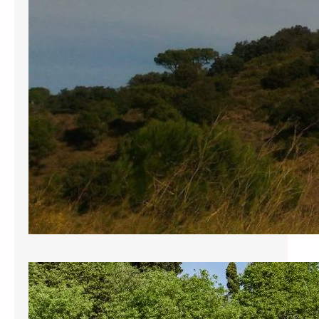
El Govern es gasta 211.757,32€ en
quatre trobades fora de Palau