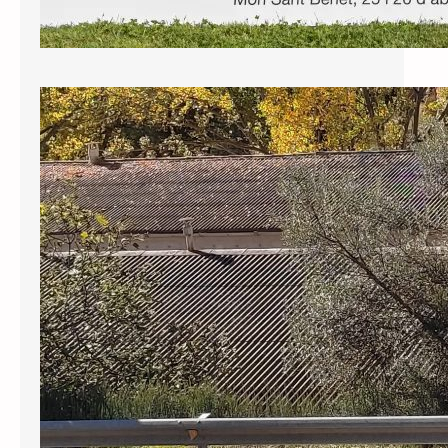
El Consell Comarcal aprova la
moció de Junts per frenar la
inseguretat a les carreteres del
Priorat
El Ple del Consell Comarcal del
Priorat va aprovar per unanimitat, a la
sessió ordinària del 20 de juliol de
2026, la moció presentada per Junts
per exigir al Departament d’Interior i
Seguretat Pública un increment
significatiu i estable dels controls de
trànsit a la xarxa viària de la comarca,
amb especial incidència durant els…