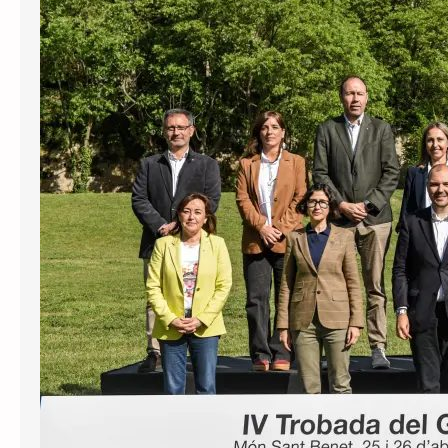
El Govern disposa del Palau de la
Generalitat per celebrar-hi les
trobades del Consell Executiu.
Tanmateix, des de l’agost de 2024 ha
realitzat trobades de dos dies fora de
Palau en quatre ocasions: al monestir
de Poblet, a la Vall de Núria, a Arnes i
al Món Sant Benet. El cost d’aquestes
trobades ha estat…