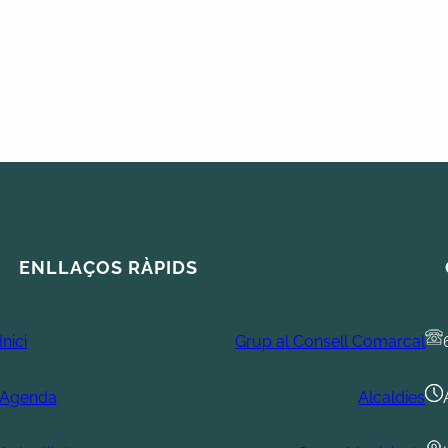
ENLLAÇOS RÀPIDS
Inici
Grup al Consell Comarcal
Agenda
Alcaldies