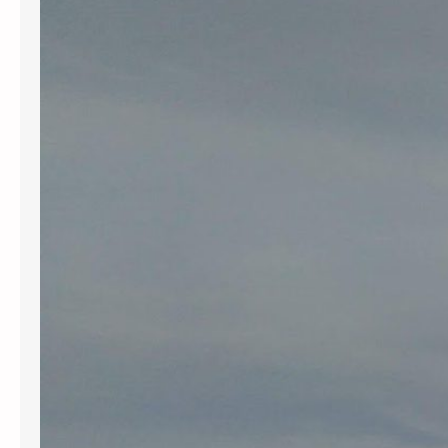
Catalana de Notícies (ACN) va
publicar una informació referent a
tres ajuntaments del Priorat (la Bisbal
de Montsant, Cabassers i Margalef de
Montsant) que demanen a la
Generalitat més quota eòlica que la
que els assigna el PLATER. El Sr. Sergi
Méndez, president del Consell
Comarcal del Priorat,…