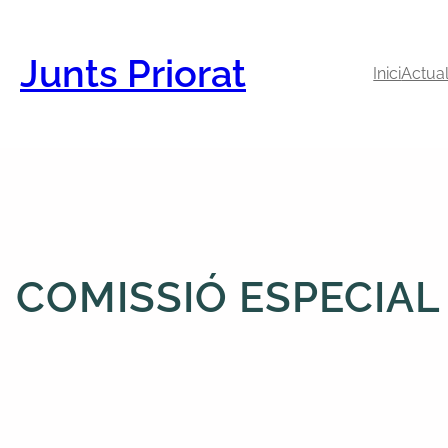
Vés
al
contingut
Junts Priorat
Inici
Actual
COMISSIÓ ESPECIAL