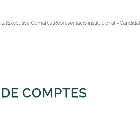
itat
Executiva Comarcal
Representació institucional
Candida
 DE COMPTES