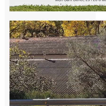
El Consell Comarcal aprova la
moció de Junts per frenar la
inseguretat a les carreteres del
Priorat
El Ple del Consell Comarcal del
Priorat va aprovar per unanimitat, a la
sessió ordinària del 20 de juliol de
2026, la moció presentada per Junts
per exigir al Departament d’Interior i
Seguretat Pública un increment
significatiu i estable dels controls de
trànsit a la xarxa viària de la comarca,
amb especial incidència durant els…