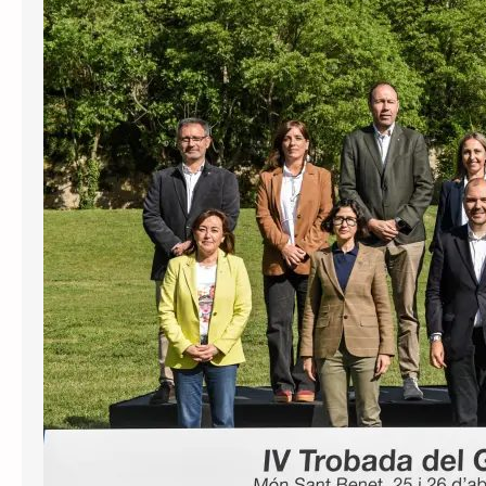
El Govern disposa del Palau de la
Generalitat per celebrar-hi les
trobades del Consell Executiu.
Tanmateix, des de l’agost de 2024 ha
realitzat trobades de dos dies fora de
Palau en quatre ocasions: al monestir
de Poblet, a la Vall de Núria, a Arnes i
al Món Sant Benet. El cost d’aquestes
trobades ha estat…