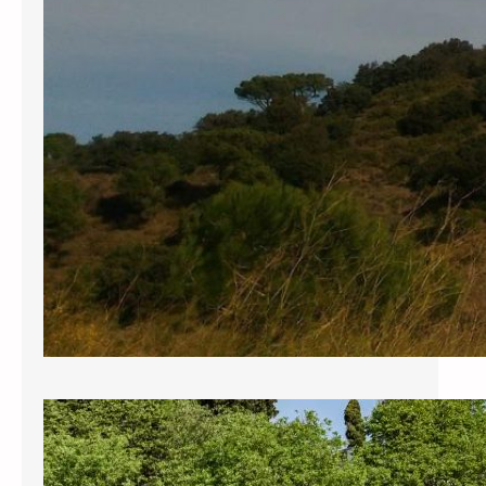
El Govern es gasta 211.757,32€ en
quatre trobades fora de Palau