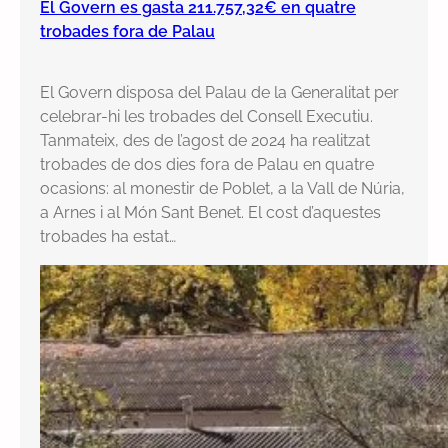
El Govern es gasta 211.757,32€ en quatre
trobades fora de Palau
El Govern disposa del Palau de la Generalitat per
celebrar-hi les trobades del Consell Executiu.
Tanmateix, des de l’agost de 2024 ha realitzat
trobades de dos dies fora de Palau en quatre
ocasions: al monestir de Poblet, a la Vall de Núria,
a Arnes i al Món Sant Benet. El cost d’aquestes
trobades ha estat…