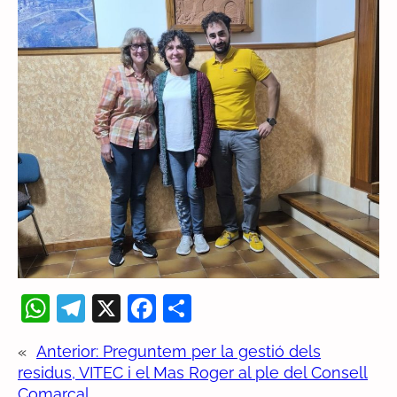
W
T
X
F
C
h
el
a
o
«
Anterior:
Preguntem per la gestió dels
at
e
c
m
residus, VITEC i el Mas Roger al ple del Consell
s
gr
e
p
Comarcal