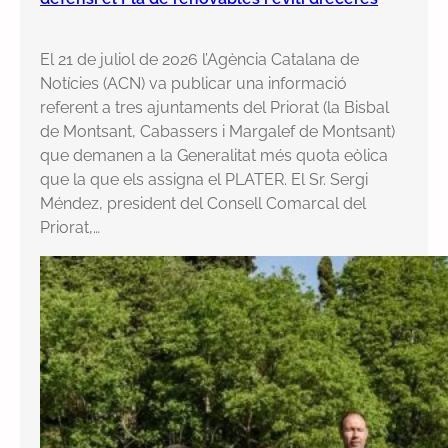
El 21 de juliol de 2026 l’Agència Catalana de
Notícies (ACN) va publicar una informació
referent a tres ajuntaments del Priorat (la Bisbal
de Montsant, Cabassers i Margalef de Montsant)
que demanen a la Generalitat més quota eòlica
que la que els assigna el PLATER. El Sr. Sergi
Méndez, president del Consell Comarcal del
Priorat,…