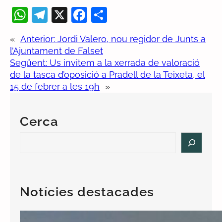
W
T
X
F
C
h
el
a
o
«
Anterior:
Jordi Valero, nou regidor de Junts a
at
e
c
m
l’Ajuntament de Falset
s
gr
e
p
Següent:
Us invitem a la xerrada de valoració
A
a
b
ar
de la tasca d’oposició a Pradell de la Teixeta, el
15 de febrer a les 19h
»
p
m
o
te
p
o
ix
Cerca
k
S
e
a
r
c
Notícies destacades
h