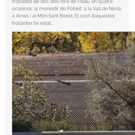
trobades de dos dies fora de Palau en quatre
ocasions: al monestir de Poblet, a la Vall de Núria,
a Arnes i al Món Sant Benet. El cost d’aquestes
trobades ha estat…