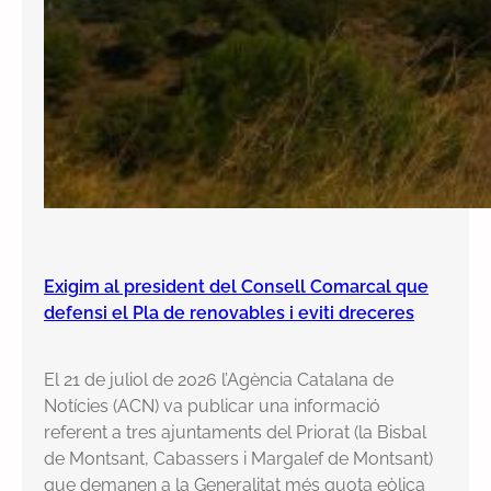
Exigim al president del Consell Comarcal que
defensi el Pla de renovables i eviti dreceres
El 21 de juliol de 2026 l’Agència Catalana de
Notícies (ACN) va publicar una informació
referent a tres ajuntaments del Priorat (la Bisbal
de Montsant, Cabassers i Margalef de Montsant)
que demanen a la Generalitat més quota eòlica