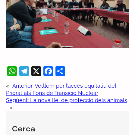
W
T
X
F
C
h
el
a
o
«
Anterior:
Vetllem per l’accés equitatiu del
at
e
c
m
Priorat als Fons de Transició Nuclear
s
gr
e
p
Següent:
La nova llei de protecció dels animals
A
a
b
ar
»
p
m
o
te
p
o
ix
Cerca