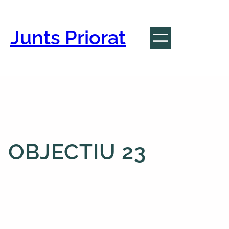
Vés
al
contingut
Junts Priorat
OBJECTIU 23