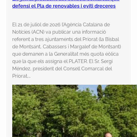
defensi el Pla de renovables i eviti dreceres
El 21 de juliol de 2026 l’Agència Catalana de
Notícies (ACN) va publicar una informació
referent a tres ajuntaments del Priorat (la Bisbal
de Montsant, Cabassers i Margalef de Montsant)
que demanen a la Generalitat més quota eòlica
que la que els assigna el PLATER. El Sr. Sergi
Méndez, president del Consell Comarcal del
Priorat,…