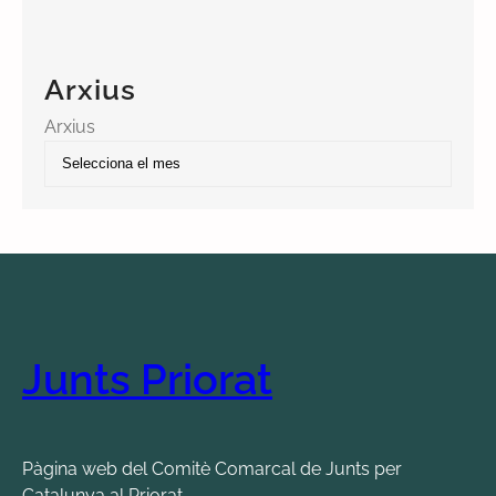
Arxius
Arxius
Junts Priorat
Pàgina web del Comitè Comarcal de Junts per
Catalunya al Priorat.