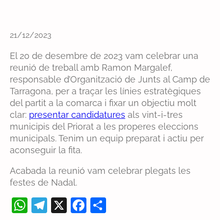
21/12/2023
El 20 de desembre de 2023 vam celebrar una
reunió de treball amb Ramon Margalef,
responsable d’Organització de Junts al Camp de
Tarragona, per a traçar les línies estratègiques
del partit a la comarca i fixar un objectiu molt
clar:
presentar candidatures
als vint-i-tres
municipis del Priorat a les properes eleccions
municipals. Tenim un equip preparat i actiu per
aconseguir la fita.
Acabada la reunió vam celebrar plegats les
festes de Nadal.
W
T
X
F
C