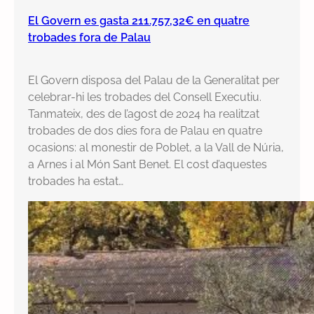
El Govern es gasta 211.757,32€ en quatre
trobades fora de Palau
El Govern disposa del Palau de la Generalitat per
celebrar-hi les trobades del Consell Executiu.
Tanmateix, des de l’agost de 2024 ha realitzat
trobades de dos dies fora de Palau en quatre
ocasions: al monestir de Poblet, a la Vall de Núria,
a Arnes i al Món Sant Benet. El cost d’aquestes
trobades ha estat…